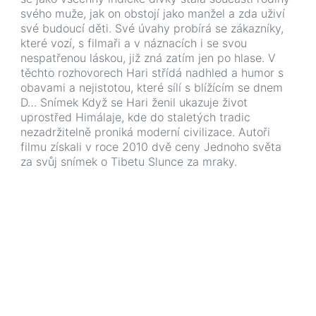
svého muže, jak on obstojí jako manžel a zda uživí
své budoucí děti. Své úvahy probírá se zákazníky,
které vozí, s filmaři a v náznacích i se svou
nespatřenou láskou, již zná zatím jen po hlase. V
těchto rozhovorech Hari střídá nadhled a humor s
obavami a nejistotou, které sílí s blížícím se dnem
D… Snímek Když se Hari ženil ukazuje život
uprostřed Himálaje, kde do staletých tradic
nezadržitelně proniká moderní civilizace. Autoři
filmu získali v roce 2010 dvě ceny Jednoho světa
za svůj snímek o Tibetu Slunce za mraky.