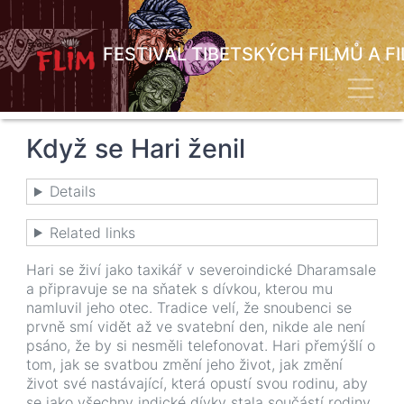
Přejít
k
hlavnímu
FESTIVAL TIBETSKÝCH FILMŮ A F
obsahu
Toggl
Když se Hari ženil
Details
Related links
Hari se živí jako taxikář v severoindické Dharamsale
a připravuje se na sňatek s dívkou, kterou mu
namluvil jeho otec. Tradice velí, že snoubenci se
prvně smí vidět až ve svatební den, nikde ale není
psáno, že by si nesměli telefonovat. Hari přemýšlí o
tom, jak se svatbou změní jeho život, jak změní
život své nastávající, která opustí svou rodinu, aby
se jako všechny indické dívky stala součástí rodiny