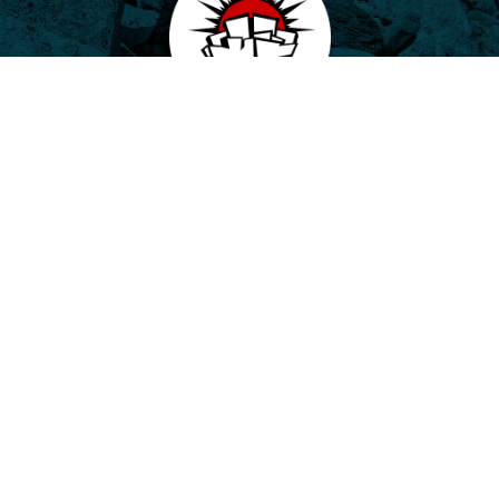
Potala, o.p.s.
Horovo náměstí 3/1075, 180 00 Praha 8
E-mail:
potala@potala.cz
Tel.:
775 156 886
Účet pro dlouhodobé projekty:
2400 844 703 / 2010
Transparentní účet
|
Kontaktní formulář
Návštěvníci