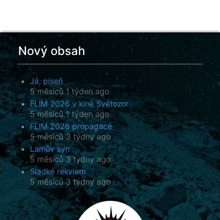
Nový obsah
Já, píseň
5 měsíců 1 týden ago
FLIM 2026 v kině Světozor
5 měsíců 1 týden ago
FLIM 2026 propagace
5 měsíců 3 týdny ago
Lamův syn
5 měsíců 3 týdny ago
Sladké rekviem
5 měsíců 3 týdny ago