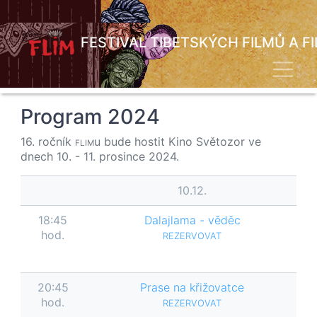
Přejít
k
hlavnímu
FESTIVAL TIBETSKÝCH FILMŮ A F
obsahu
Toggl
Program 2024
16. ročník
u bude hostit Kino Světozor ve
FLIM
dnech 10. - 11. prosince 2024.
10.12.
18:45
Dalajlama - věděc
1
hod.
REZERVOVAT
20:45
Prase na křižovatce
2
hod.
REZERVOVAT