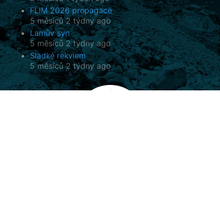
FLIM 2026 propagace
5 měsíců 2 týdny ago
Lamův syn
5 měsíců 2 týdny ago
Sladké rekviem
5 měsíců 2 týdny ago
Potala, o.p.s.
Horovo náměstí 3/1075, 180 00 Praha 8
E-mail:
potala@potala.cz
Tel.:
775 156 886
Účet pro dlouhodobé projekty: