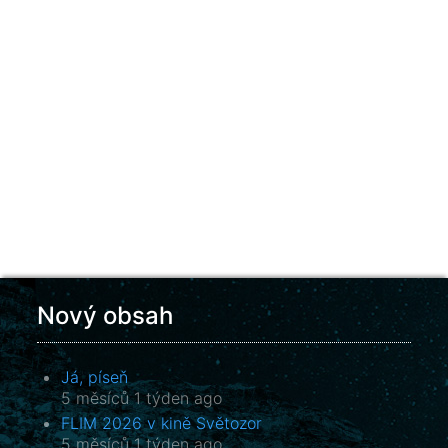
Nový obsah
Já, píseň
5 měsíců 1 týden ago
FLIM 2026 v kině Světozor
5 měsíců 1 týden ago