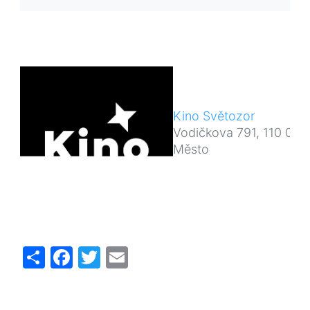
Kino Světozor
Vodičkova 791, 110 00 
Město
Share
Facebook
Twitter
Email