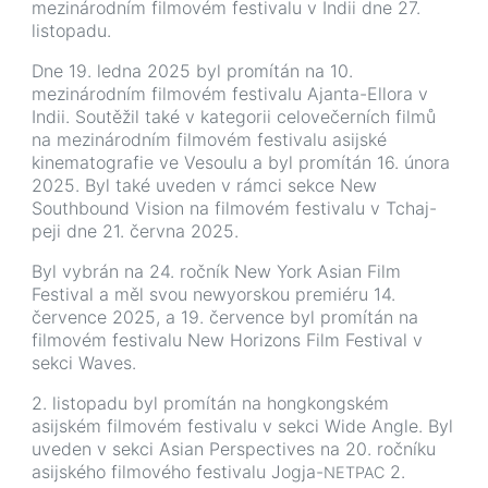
mezinárodním
filmovém
festivalu
v
Indii
dne
27
.
listopadu
.
Dne 19. ledna 2025 byl promítán na 10.
mezinárodním filmovém festivalu Ajanta-Ellora v
Indii. Soutěžil také v kategorii celovečerních filmů
na mezinárodním filmovém festivalu asijské
kinematografie ve Vesoulu a byl promítán 16. února
2025. Byl také uveden v rámci sekce New
Southbound Vision na filmovém festivalu v Tchaj-
peji dne 21. června 2025.
Byl vybrán na 24. ročník New York Asian Film
Festival a měl svou newyorskou premiéru 14.
července 2025, a 19. července byl promítán na
filmovém festivalu New Horizons Film Festival v
sekci Waves.
2. listopadu byl promítán na hongkongském
asijském filmovém festivalu v sekci Wide Angle. Byl
uveden v sekci Asian Perspectives na 20. ročníku
asijského filmového festivalu Jogja-
2.
NETPAC