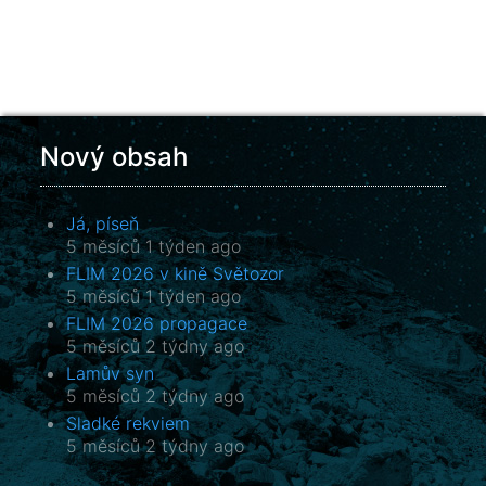
Nový obsah
Já, píseň
5 měsíců 1 týden ago
FLIM 2026 v kině Světozor
5 měsíců 1 týden ago
FLIM 2026 propagace
5 měsíců 2 týdny ago
Lamův syn
5 měsíců 2 týdny ago
Sladké rekviem
5 měsíců 2 týdny ago