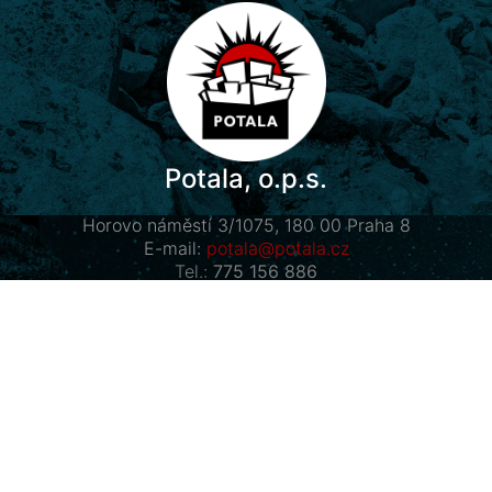
Potala, o.p.s.
Horovo náměstí 3/1075, 180 00 Praha 8
E-mail:
potala@potala.cz
Tel.:
775 156 886
Účet pro dlouhodobé projekty:
2400 844 703 / 2010
Transparentní účet
|
Kontaktní formulář
Návštěvníci