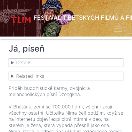
Přejít
k
hlavnímu
FESTIVAL TIBETSKÝCH FILMŮ A F
obsahu
Toggl
Já, píseň
Details
Related links
Příběh buddhistické karmy, dvojnic a
melancholických písní Dzongkha.
V Bhútánu, zemi se 700.000 lidmi, všichni znají
všechny ostatní. Učitelka Nima čelí potížím, když se
na internetu objeví explicitní intimní video, na
kterém je žena, která vypadá přesně jako ona.
Nima, která je odhodlána uklidnit rozhořčené rodiče