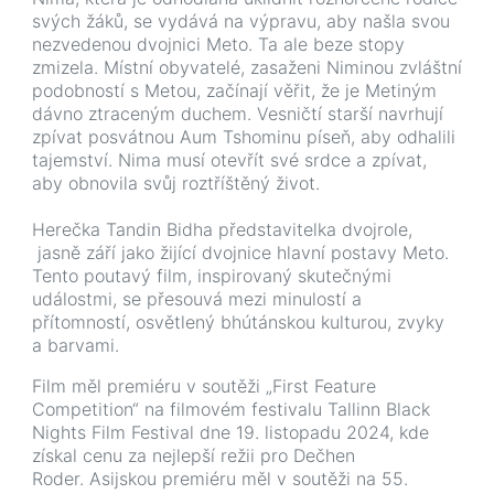
svých žáků, se vydává na výpravu, aby našla svou
nezvedenou dvojnici Meto. Ta ale beze stopy
zmizela. Místní obyvatelé, zasaženi Niminou zvláštní
podobností s Metou, začínají věřit, že je Metiným
dávno ztraceným duchem. Vesničtí starší navrhují
zpívat posvátnou Aum Tshominu píseň, aby odhalili
tajemství. Nima musí otevřít své srdce a zpívat,
aby obnovila svůj roztříštěný život.
Herečka Tandin Bidha představitelka dvojrole,
jasně září jako žijící dvojnice hlavní postavy Meto.
Tento poutavý film, inspirovaný skutečnými
událostmi, se přesouvá mezi minulostí a
přítomností, osvětlený bhútánskou kulturou, zvyky
a barvami.
Film
měl
premiéru
v
soutěži
„
First
Feature
Competition
“
na
filmovém
festivalu
Tallinn
Black
Nights
Film
Festival
dne
19
.
listopadu
2024
,
kde
získal
cenu
za
nejlepší
režii
pro
Dečhen
Roder
.
Asijskou
premiéru
měl
v
soutěži
na
55
.