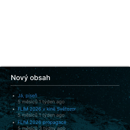
Nový obsah
Já, píseň
5 měsíců 1 týden ago
FLIM 2026 v kině Světozor
5 měsíců 1 týden ago
FLIM 2026 propagace
5 měsíců 3 týdny ago