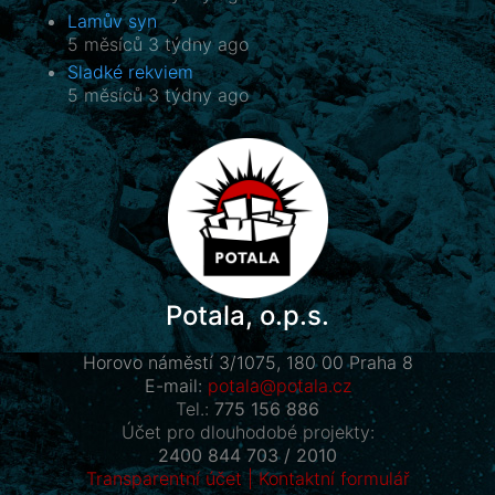
Lamův syn
5 měsíců 3 týdny ago
Sladké rekviem
5 měsíců 3 týdny ago
Potala, o.p.s.
Horovo náměstí 3/1075, 180 00 Praha 8
E-mail:
potala@potala.cz
Tel.:
775 156 886
Účet pro dlouhodobé projekty:
2400 844 703 / 2010
Transparentní účet
|
Kontaktní formulář