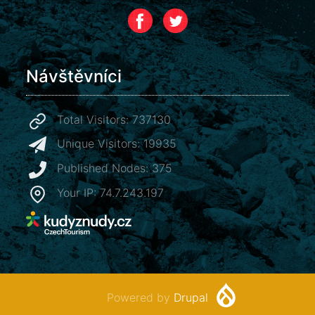
Návštěvníci
Total Visitors: 737130
Unique Visitors: 19935
Published Nodes: 375
Your IP: 74.7.243.197
Powered by
Drupal