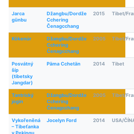
Jarca
Džangbu/Dordže
2015
Tibet/Fra
günbu
Cchering
Čenagcchang
Kökenúr
Džangbu/Dordže
2005
Tibet/Fra
Cchering
Čenagcchang
Posvátný
Päma Cchetän
2014
Tibet
šíp
(tibetsky
Jangdar)
Tantrický
Džangbu/Dordže
2005
Tibet/Fra
jógin
Cchering
Čenagcchang
Vykořeněná
Jocelyn Ford
2014
USA/ČÍN
– Tibeťanka
v Pekingu