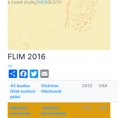
a české titulky
|
IMDB
|
8.5/10
Bl
Joh
201
tib
FLIM 2016
db
Share
Facebook
Twitter
Email
Až budou
Victress
2012
USA
létat oceloví
Hitchcock
ptáci
Bláznivá
Johanna
2011
USA
moudrost
Demetrakas