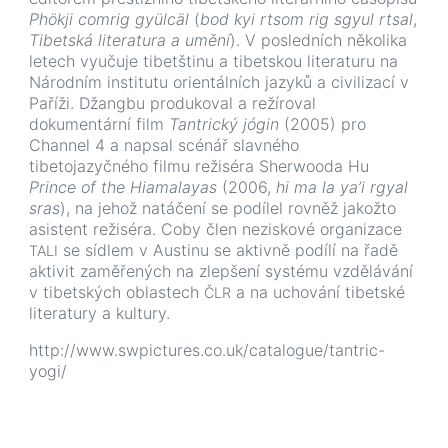
Phökji comrig gyülcäl
(
bod kyi rtsom rig sgyul rtsal
,
Tibetská literatura a umění
). V posledních několika
letech vyučuje tibetštinu a tibetskou literaturu na
Národním institutu orientálních jazyků a civilizací v
Paříži. Džangbu produkoval a režíroval
dokumentární film
Tantrický jógin
(2005) pro
Channel 4 a napsal scénář slavného
tibetojazyčného filmu režiséra Sherwooda Hu
Prince of the Hiamalayas
(2006,
hi ma la ya’i rgyal
sras
), na jehož natáčení se podílel rovněž jakožto
asistent režiséra. Coby člen neziskové organizace
se sídlem v Austinu se aktivně podílí na řadě
TALI
aktivit zaměřených na zlepšení systému vzdělávání
v tibetských oblastech
a na uchování tibetské
ČLR
literatury a kultury.
http://www.swpictures.co.uk/catalogue/tantric-
yogi/