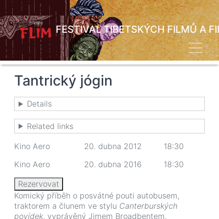
Přejít
k
hlavnímu
FESTIVAL TIBETSKÝCH FILMŮ A F
obsahu
Toggl
Tantrický jógin
Details
Related links
Kino Aero 20. dubna 2012 18:30
Kino Aero 20. dubna 2016 18:30
Rezervovat
Komický příběh o posvátné pouti autobusem,
traktorem a člunem ve stylu
Canterburských
povídek
, vyprávěný Jimem Broadbentem.