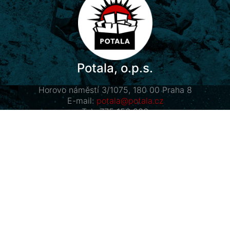
Potala, o.p.s.
Horovo náměstí 3/1075, 180 00 Praha 8
E-mail:
potala@potala.cz
Tel.:
775 156 886
Účet pro dlouhodobé projekty:
2400 844 703 / 2010
Transparentní účet
|
Kontaktní formulář
Návštěvníci