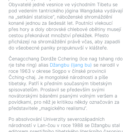
Obyvatelé jedné vesnice ve východním Tibetu se
pod vedením tantrického jógina Wangdaka vydávají
na „setkání statisíce“, náboženské shromáždění
konané jednou za šedesát let. Poutníci vlekoucí
přes hory a doly obrovské chlebové obětiny musejí
cestou překonávat množství překážek. Přesto
přicházejí na shromáždění právě včas, aby zapadli
do všeobecné paniky propuknuvší v klášteře.
Čenagcchang Dordže Cchering (lce nag tshang rdo
rje tshe ring) alias
Džangbu (ljang bu)
se narodil v
roce 1963 v okrese Sogpo v čínské provincii
Čching-chaj. Je mongolské národnosti a píše
tibetsky. Patří k předním současným tibetským
spisovatelům. Proslavil se především svými
novátorskými básněmi psanými volným veršem a
povídkami, pro něž je kritikou někdy označován za
představitele „magického realismu“.
Po absolvování Univerzity severozápadních
národností v Lan-čou v roce 1988 se Džangbu stal
editorem prestižního tibetského literárního časopisu