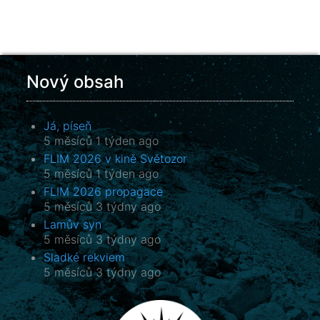
Nový obsah
Já, píseň
5 měsíců 1 týden ago
FLIM 2026 v kině Světozor
5 měsíců 1 týden ago
FLIM 2026 propagace
5 měsíců 3 týdny ago
Lamův syn
5 měsíců 3 týdny ago
Sladké rekviem
5 měsíců 3 týdny ago