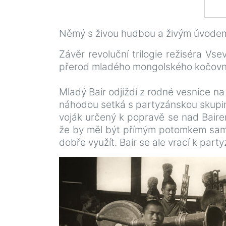
Němý s živou hudbou a živým úvodem
Závěr revoluční trilogie režiséra V
přerod mladého mongolského kočovní
Mladý Bair odjíždí z rodné vesnice na
náhodou setká s partyzánskou skupinu.
voják určený k popravě se nad Bairem
že by měl být přímým potomkem samot
dobře využít. Bair se ale vrací k part