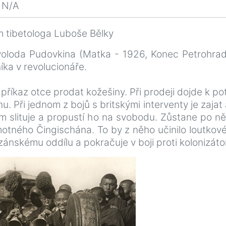
N/A
 tibetologa Luboše Bělky
sevoloda Pudovkina (Matka - 1926, Konec Petrohrad
ka v revolucionáře.
 příkaz otce prodat kožešiny. Při prodeji dojde k p
 Při jednom z bojů s britskými interventy je zajat 
 slituje a propustí ho na svobodu. Zůstane po něm
ného Čingischána. To by z něho učinilo loutkové
yzánskému oddílu a pokračuje v boji proti kolonizát