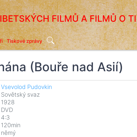
TIBETSKÝCH FILMŮ A FILMŮ O T
Search
ři
Tiskové zprávy
ána (Bouře nad Asií)
Vsevolod Pudovkin
Sovětský svaz
1928
DVD
4:3
120min
němý