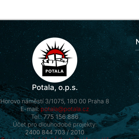
Potala, o.p.s.
Horovo náměstí 3/1075, 180 00 Praha 8
E-mail:
potala@potala.cz
Tel.:
775 156 886
Účet pro dlouhodobé projekty:
2400 844 703 / 2010