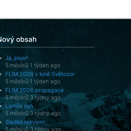
Nový obsah
Já, píseň
5 měsíců 1 týden ago
FLIM 2026 v kině Světozor
5 měsíců 1 týden ago
FLIM 2026 propagace
5 měsíců 3 týdny ago
Lamův syn
5 měsíců 3 týdny ago
Sladké rekviem
5 měsíců 3 týdny ago