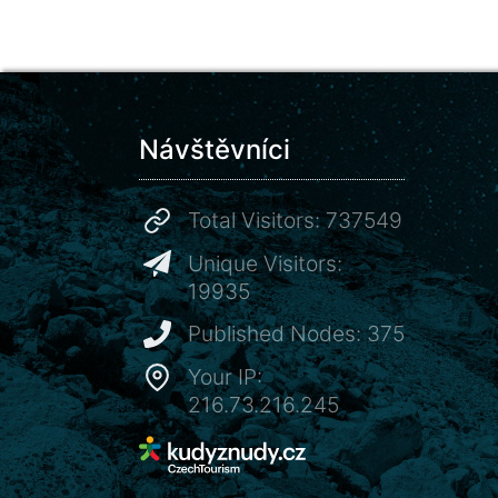
Návštěvníci
Total Visitors: 737549
Unique Visitors:
19935
Published Nodes: 375
Your IP:
216.73.216.245