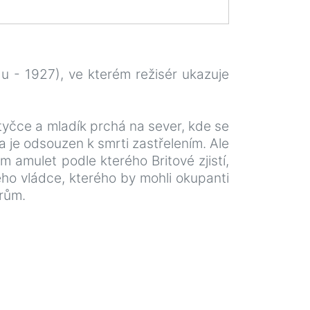
u - 1927), ve kterém režisér ukazuje
otyčce a mladík prchá na sever, kde se
a je odsouzen k smrti zastřelením. Ale
 amulet podle kterého Britové zjistí,
ho vládce, kterého by mohli okupanti
orům.