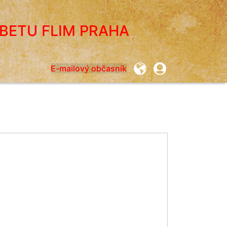
IBETU FLIM PRAHA
User
E-mailový občasník
account
menu