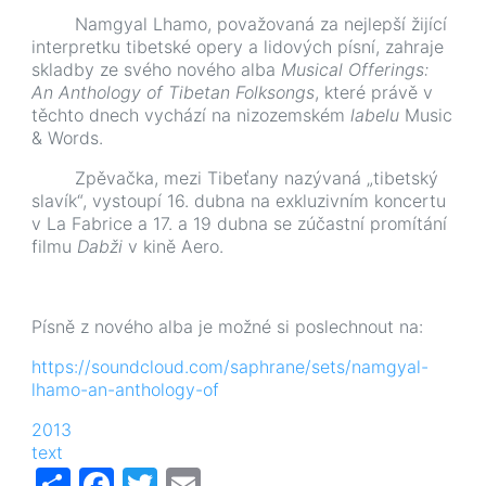
Namgyal Lhamo, považovaná za nejlepší žijící
interpretku tibetské opery a lidových písní, zahraje
skladby ze svého nového alba
Musical Offerings:
An Anthology of Tibetan Folksongs
, které právě v
těchto dnech vychází na nizozemském
labelu
Music
&
Words.
Zpěvačka, mezi Tibeťany nazývaná „tibetský
slavík“, vystoupí 16. dubna na exkluzivním koncertu
v La Fabrice a 17. a 19 dubna se zúčastní promítání
filmu
Dabži
v kině Aero.
Písně z nového alba je možné si poslechnout na:
https://soundcloud.com/saphrane/sets/namgyal-
lhamo-an-anthology-of
2013
text
Share
Facebook
Twitter
Email