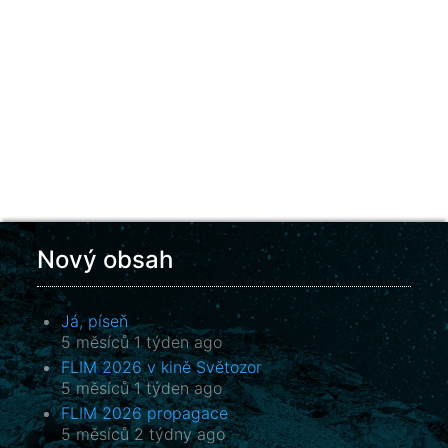
Nový obsah
Já, píseň
5 měsíců 1 týden ago
FLIM 2026 v kině Světozor
5 měsíců 1 týden ago
FLIM 2026 propagace
5 měsíců 2 týdny ago