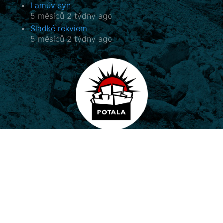
Lamův syn
5 měsíců 2 týdny ago
Sladké rekviem
5 měsíců 2 týdny ago
Potala, o.p.s.
Horovo náměstí 3/1075, 180 00 Praha 8
E-mail:
potala@potala.cz
Tel.:
775 156 886
Účet pro dlouhodobé projekty:
2400 844 703 / 2010
Transparentní účet
|
Kontaktní formulář