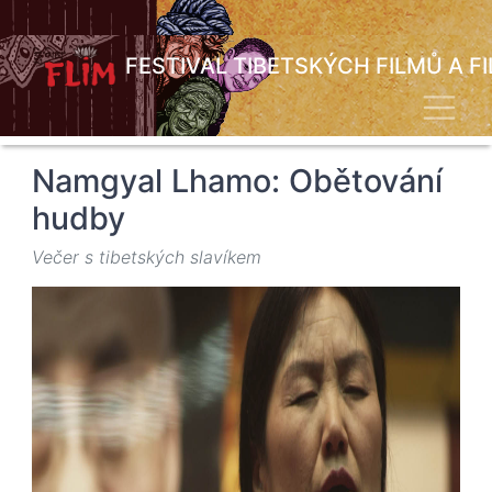
Přejít
k
hlavnímu
FESTIVAL TIBETSKÝCH FILMŮ A F
obsahu
Toggl
Namgyal Lhamo: Obětování
hudby
Večer s tibetských slavíkem