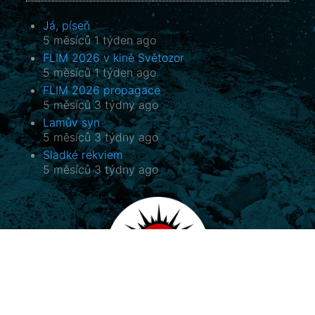
Já, píseň
5 měsíců 1 týden ago
FLIM 2026 v kině Světozor
5 měsíců 1 týden ago
FLIM 2026 propagace
5 měsíců 3 týdny ago
Lamův syn
5 měsíců 3 týdny ago
Sladké rekviem
5 měsíců 3 týdny ago
Potala, o.p.s.