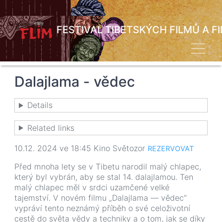
Přejít
k
hlavnímu
FESTIVAL TIBETSKÝCH FILMŮ A F
obsahu
Toggl
Dalajlama - vědec
Details
Related links
10.12. 2024 ve 18:45 Kino Světozor
REZERVOVAT
Před mnoha lety se v Tibetu narodil malý chlapec,
který byl vybrán, aby se stal 14. dalajlamou. Ten
malý chlapec měl v srdci uzamčené velké
tajemství. V novém filmu „Dalajlama — vědec“
vypráví tento neznámý příběh o své celoživotní
cestě do světa vědy a techniky a o tom, jak se díky